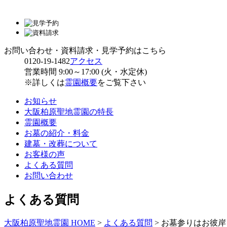
お問い合わせ・資料請求・見学予約はこちら
0120-19-1482
アクセス
営業時間 9:00～17:00 (火・水定休)
※詳しくは
霊園概要
をご覧下さい
お知らせ
大阪柏原聖地霊園の特長
霊園概要
お墓の紹介・料金
建墓・改葬について
お客様の声
よくある質問
お問い合わせ
よくある質問
大阪柏原聖地霊園 HOME
>
よくある質問
>
お墓参りはお彼岸