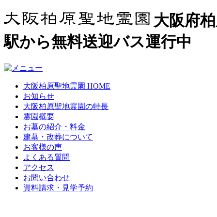
大阪府柏
駅から無料送迎バス運行中
大阪柏原聖地霊園 HOME
お知らせ
大阪柏原聖地霊園の特長
霊園概要
お墓の紹介・料金
建墓・改葬について
お客様の声
よくある質問
アクセス
お問い合わせ
資料請求・見学予約