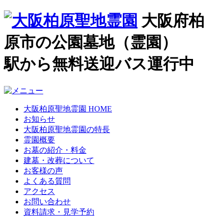
大阪府柏
原市の公園墓地（霊園）
駅から無料送迎バス運行中
大阪柏原聖地霊園 HOME
お知らせ
大阪柏原聖地霊園の特長
霊園概要
お墓の紹介・料金
建墓・改葬について
お客様の声
よくある質問
アクセス
お問い合わせ
資料請求・見学予約