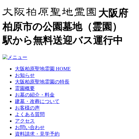
大阪府
柏原市の公園墓地（霊園）
駅から無料送迎バス運行中
大阪柏原聖地霊園 HOME
お知らせ
大阪柏原聖地霊園の特長
霊園概要
お墓の紹介・料金
建墓・改葬について
お客様の声
よくある質問
アクセス
お問い合わせ
資料請求・見学予約