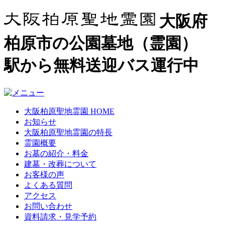
大阪府
柏原市の公園墓地（霊園）
駅から無料送迎バス運行中
大阪柏原聖地霊園 HOME
お知らせ
大阪柏原聖地霊園の特長
霊園概要
お墓の紹介・料金
建墓・改葬について
お客様の声
よくある質問
アクセス
お問い合わせ
資料請求・見学予約