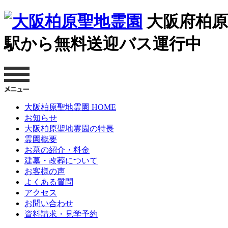
大阪府柏原
駅から無料送迎バス運行中
大阪柏原聖地霊園 HOME
お知らせ
大阪柏原聖地霊園の特長
霊園概要
お墓の紹介・料金
建墓・改葬について
お客様の声
よくある質問
アクセス
お問い合わせ
資料請求・見学予約