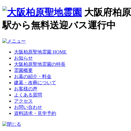
大阪府柏原
駅から無料送迎バス運行中
大阪柏原聖地霊園 HOME
お知らせ
大阪柏原聖地霊園の特長
霊園概要
お墓の紹介・料金
建墓・改葬について
お客様の声
よくある質問
アクセス
お問い合わせ
資料請求・見学予約