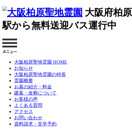
大阪府柏原
駅から無料送迎バス運行中
大阪柏原聖地霊園 HOME
お知らせ
大阪柏原聖地霊園の特長
霊園概要
お墓の紹介・料金
建墓・改葬について
お客様の声
よくある質問
アクセス
お問い合わせ
資料請求・見学予約