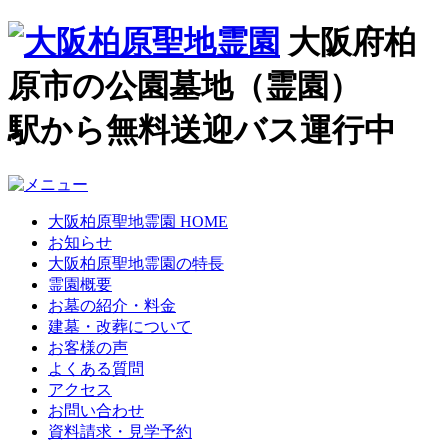
大阪府柏
原市の公園墓地（霊園）
駅から無料送迎バス運行中
大阪柏原聖地霊園 HOME
お知らせ
大阪柏原聖地霊園の特長
霊園概要
お墓の紹介・料金
建墓・改葬について
お客様の声
よくある質問
アクセス
お問い合わせ
資料請求・見学予約