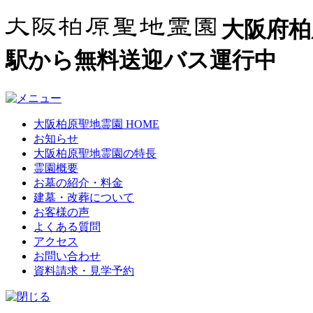
大阪府柏
駅から無料送迎バス運行中
大阪柏原聖地霊園 HOME
お知らせ
大阪柏原聖地霊園の特長
霊園概要
お墓の紹介・料金
建墓・改葬について
お客様の声
よくある質問
アクセス
お問い合わせ
資料請求・見学予約