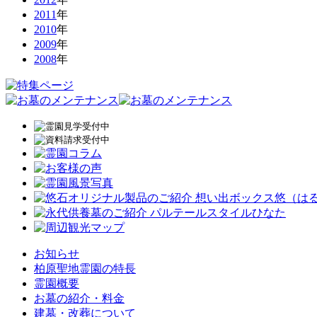
2011
年
2010
年
2009
年
2008
年
お知らせ
柏原聖地霊園の特長
霊園概要
お墓の紹介・料金
建墓・改葬について